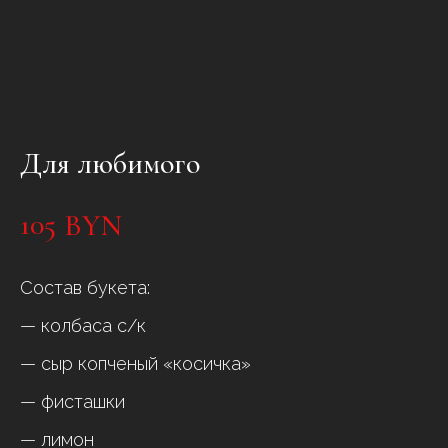
Для любимого
105
BYN
Состав букета:
— колбаса с/к
— сыр копченый «косичка»
— фисташки
— лимон