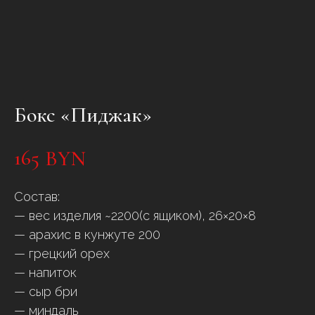
Бокс «Пиджак»
165
BYN
Состав:
— вес изделия ~2200(с ящиком), 26×20×8
— арахис в кунжуте 200
— грецкий орех
— напиток
— сыр бри
— миндаль