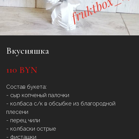
Вкусняшка
110
BYN
Состав букета:
- сыр копченый палочки
- колбаса с/к в обсыбке из благородной
плесени
- перец чили
- колбаски острые
- фисташки