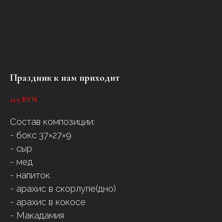
Праздник к нам приходит
129
BYN
Состав композиции:
- бокс 37×27×9
- сыр
- мед
- напиток
- арахис в скорлупе(дно)
- арахис в кокосе
- Макадамия