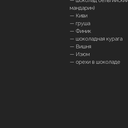
— шоколад бельгийский
мандарин)
— Киви
— груша
— Финик
— шоколадная курага
— Вишня
— Изюм
— орехи в шоколаде