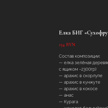
Елка БИГ «Сухофру
134
BYN
Состав композиции:
— елка зелёная деревя
с ящиком ~2300гр)
— арахис в скорлупе
— арахис в кунжуте
— арахис в кокосе
— анас
— Курага