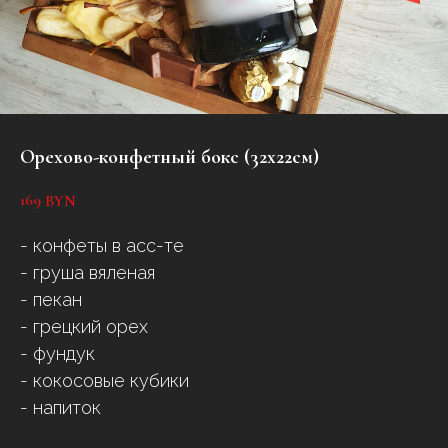
Орехово-конфетный бокс (32х22см)
169
BYN
- конфеты в асс-те
- груша вяленая
- пекан
- грецкий орех
- фундук
- кокосовые кубики
- напиток