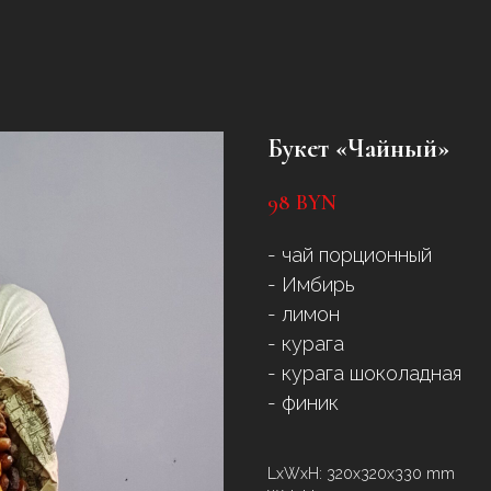
Букет «Чайный»
98
BYN
- чай порционный
- Имбирь
- лимон
- курага
- курага шоколадная
- финик
LxWxH: 320x320x330 mm