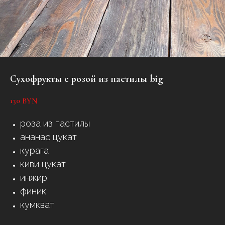
Сухофрукты с розой из пастилы big
130
BYN
роза из пастилы
ананас цукат
курага
киви цукат
инжир
финик
кумкват