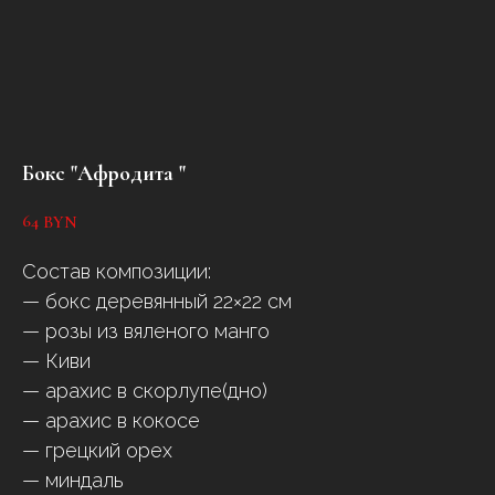
Бокс "Афродита "
64
BYN
Состав композиции:
— бокс деревянный 22×22 см
— розы из вяленого манго
— Киви
— арахис в скорлупе(дно)
— арахис в кокосе
— грецкий орех
— миндаль