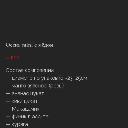
Осень mini с мёдом
55
BYN
Состав композиции:
— диаметр по упаковке ~23−25см
— манго вяленое (розы)
— ананас цукат
— киви цукат
— Макадамия
— финик в асс-те
— курага