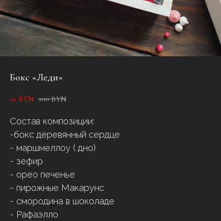
Бокс «Леди»
91
100
BYN
BYN
Состав композиции:
-бокс деревянный сердце
- маршмеллоу ( дно)
- зефир
- орео печенье
- пирожные Макарунс
- смородина в шоколаде
- Рафаэлло