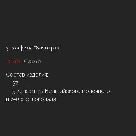
3 конфеты "8-е марта"
15
16,5
BYN
BYN
Состав изделия:
— 37г
— 3 конфет из Бельгийского молочного
и белого шоколада