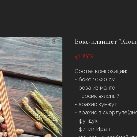
Бокс-планшет "Комп
56
BYN
Состав композиции:
- бокс 10×20 см
- роза из манго
- персик вяленый
- арахис кунжут
- арахис в скорлупе(дн
- фундук
- финик Иран