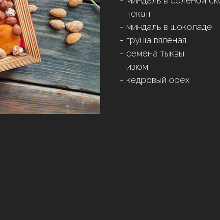
- миндаль в солёной с
- пекан
- миндаль в шоколаде
- груша вяленая
- семена тыквы
- изюм
- кедровый орех